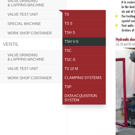
VALVE GRINDING
& LAPPING MACHINE
VALVE TEST UNIT
TS
TS S
SPECIAL MACHINE
TSH S
WORK SHOP CONTAINER
TSH V-S
VENTIL
TSC
VALVE GRINDING
& LAPPING MACHINE
TSC-S
VALVE TEST UNIT
TS 10 M
CLAMPING SYSTEMS
WORK SHOP CONTAINER
TSP
DATA ACQUISITION
SYSTEM