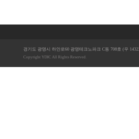
경기도 광명시 하안로60 광명테크노파크 C동 708호 (우 14322 ) / TEL. 
Copyright YDIC All Rights Reserved.