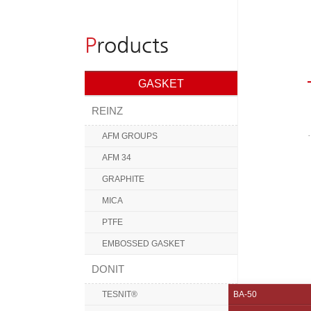
P
roducts
GASKET
REINZ
.
AFM GROUPS
AFM 34
GRAPHITE
MICA
PTFE
EMBOSSED GASKET
DONIT
TESNIT®
BA-50