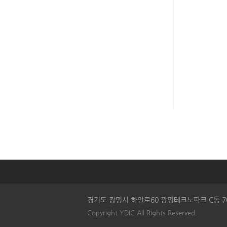
경기도 광명시 하안로60 광명테크노파크 C동 708호 (우 14
Copyright YDIC All Rights Reserved.