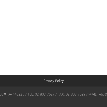
Privacy Policy
322 ) / TEL. 02-803-7627 / FAX. 02-803-7629 / MAIL. ydic@yd