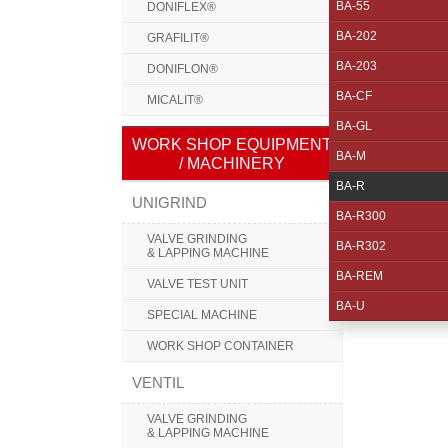
BA-55
DONIFLEX®
BA-202
GRAFILIT®
BA-203
DONIFLON®
BA-CF
MICALIT®
BA-GL
WORK SHOP EQUIPMENT
BA-M
/ MACHINERY
BA-R
UNIGRIND
BA-R300
VALVE GRINDING
BA-R302
& LAPPING MACHINE
BA-REM
VALVE TEST UNIT
BA-U
SPECIAL MACHINE
WORK SHOP CONTAINER
VENTIL
VALVE GRINDING
& LAPPING MACHINE